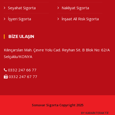
Seyahat Sigorta
Nakliyat Sigorta
İşyeri Sigorta
İnşaat All Risk Sigorta
BIZE ULAŞIN
Kılınçarslan Mah. Çevre Yolu Cad. Reyhan Sit. B Blok No: 62/A
Selçuklu/KONYA
0332 247 66 77
0332 247 67 77
Sonuvar Sigorta
Copyright
2025
Konya Web Tasarım