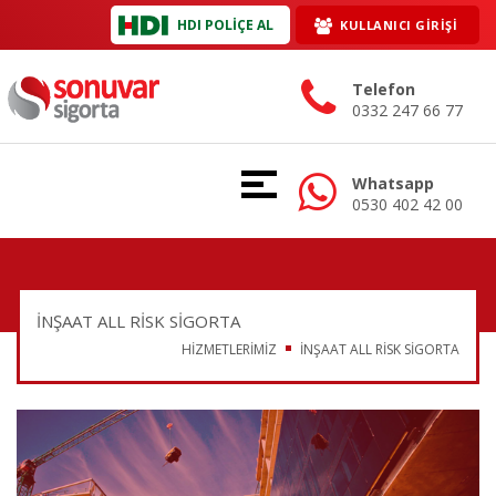
HDI POLİÇE AL
KULLANICI GİRİŞİ
Telefon
0332 247 66 77
Whatsapp
0530 402 42 00
İNŞAAT ALL RISK SIGORTA
HİZMETLERİMİZ
İNŞAAT ALL RISK SIGORTA